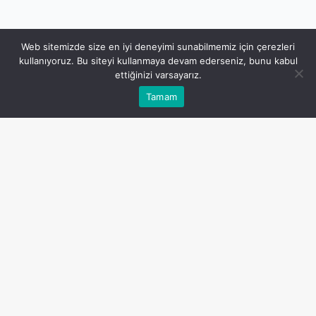
Güvenli Dosya
Web sitemizde size en iyi deneyimi sunabilmemiz için çerezleri
kullanıyoruz. Bu siteyi kullanmaya devam ederseniz, bunu kabul
+
Aktarımı
ettiğinizi varsayarız.
Tamam
Dosya güvenliğiniz bizim için önemli. GoAnywhere
ve FileCatalyst ile dosyalarınızı güvenle yönetin
ve paylaşın. GoAnywhere, şirket içi ve dışı veri
transferlerinde üst düzey güvenlik ve kolaylık
sağlar, buna ek olarak otomasyon ve işbirliği
özellikleriyle verimliliğinizi artırır. FileCatalyst ise
hızlı, güvenilir ve güvenli dosya transfer çözümleri
sunarak büyük veri setlerinin hızlı bir şekilde
paylaşılmasını kolaylaştırır. İşletmenizin veri