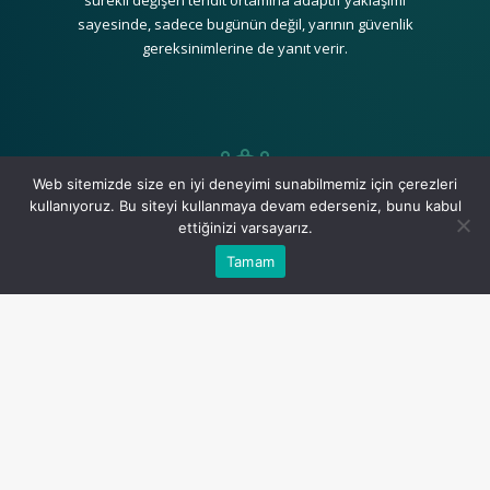
sayesinde, sadece bugünün değil, yarının güvenlik
gereksinimlerine de yanıt verir.
Web sitemizde size en iyi deneyimi sunabilmemiz için çerezleri
kullanıyoruz. Bu siteyi kullanmaya devam ederseniz, bunu kabul
+
ettiğinizi varsayarız.
Ne Sunar?
Tamam
F5 AI Guardrails, üç temel yetkinlik sunar: Red-Team ile
yapay zekâ uygulamalarındaki güvenlik açıklarını
önceden test eder, Defend modülüyle gerçek zamanlı
tehditleri engeller ve Observe sayesinde tüm
etkileşimleri izlenebilir ve raporlanabilir hale getirir.
Böylece kurumlar, AI sistemlerini sadece güvenli değil;
aynı zamanda regülasyonlara uyumlu, şeffaf ve
ölçümlenebilir şekilde kullanabilir.